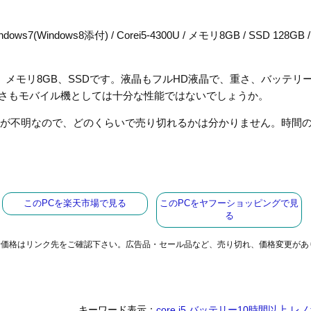
ws7(Windows8添付) / Corei5-4300U / メモリ8GB / SSD 128GB /
5、メモリ8GB、SSDです。液晶もフルHD液晶で、重さ、バッテリ
さもモバイル機としては十分な性能ではないでしょうか。
数が不明なので、どのくらいで売り切れるかは分かりません。時間
このPCを楽天市場で見る
このPCをヤフーショッピングで見
る
新価格はリンク先をご確認下さい。広告品・セール品など、売り切れ、価格変更があ
キーワード表示：
core i5
,
バッテリー10時間以上
,
レノ