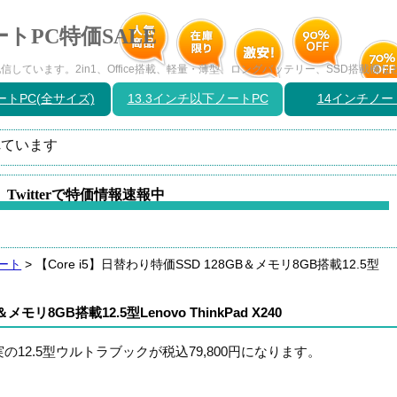
トPC特価SALE
しています。2in1、Office搭載、軽量・薄型、ロングバッテリー、SSD搭載機
トPC(全サイズ)
13.3インチ以下ノートPC
14インチノー
ています
Twitterで特価情報速報中
ノート
>
【Core i5】日替わり特価SSD 128GB＆メモリ8GB搭載12.5型
メモリ8GB搭載12.5型Lenovo ThinkPad X240
の12.5型ウルトラブックが税込79,800円になります。