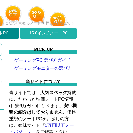
など、こだわりのあるノートPC探しにお役立て下
トPC
15.6インチノートPC
PICK UP
ゲーミングPC 選び方ガイド
ゲーミングモニターの選び方
当サイトについて
当サイトでは、
人気スペック
搭載
にこだわった特価ノートPC情報
(目安6万円～)になります。
安い機
種の紹介はしておりません。
価格
重視のノートPCをお探しの方
は、姉妹サイト『
5万円以下ノー
トパソコン
』をご確認下さい。