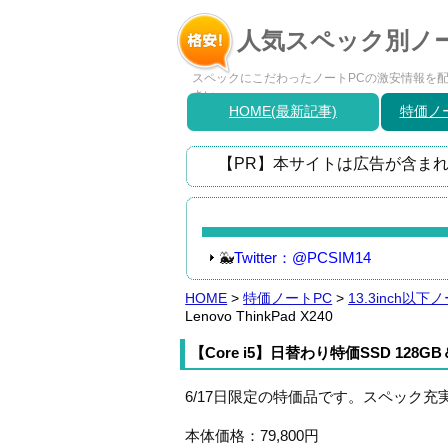
人気スペック別ノー
スペックにこだわったノートPCの激安情報を配信
さい。
HOME(最新記事)
特価ノー
【PR】本サイトは広告が含まれ
🐳
Twitter：@PCSIM14
HOME
>
特価ノートPC
>
13.3inch以下
Lenovo ThinkPad X240
【Core i5】日替わり特価SSD 128GB＆
6/17日限定の特価品です。スペック充実
本体価格：79,800円