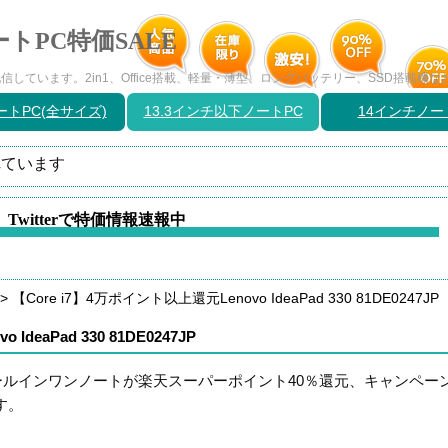
トPC特価SALE
しています。2in1、Office搭載、軽量・薄型、ロングバッテリー、SSD搭載機
トPC(全サイズ)
13.3インチ以下ノートPC
14インチノー
ています
Twitterで特価情報速報中
>
【Core i7】4万ポイント以上還元Lenovo IdeaPad 330 81DE0247JP
deaPad 330 81DE0247JP
5.6型オールインワンノートが楽天スーパーポイント40％還元、キャンペー
す。