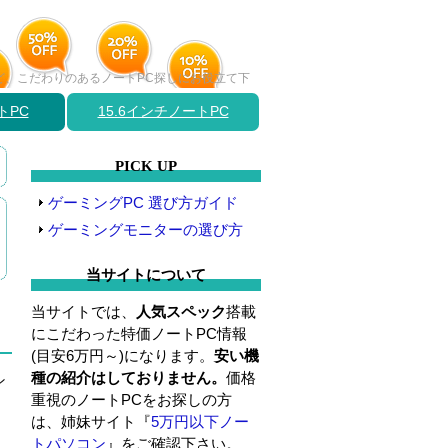
など、こだわりのあるノートPC探しにお役立て下
トPC
15.6インチノートPC
PICK UP
ゲーミングPC 選び方ガイド
ゲーミングモニターの選び方
当サイトについて
当サイトでは、
人気スペック
搭載
にこだわった特価ノートPC情報
(目安6万円～)になります。
安い機
種の紹介はしておりません。
価格
ン
重視のノートPCをお探しの方
は、姉妹サイト『
5万円以下ノー
トパソコン
』をご確認下さい。