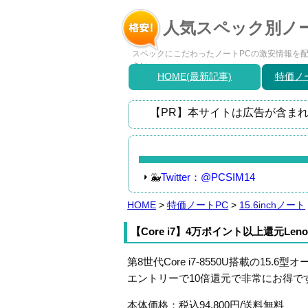
人気スペック別ノー
スペックにこだわったノートPCの激安情報を配信
さい。
HOME(最新記事)
特価ノー
【PR】本サイトは広告が含まれ
🐳
Twitter：@PCSIM14
HOME
>
特価ノートPC
>
15.6inchノート
【Core i7】4万ポイント以上還元Lenovo I
第8世代Core i7-8550U搭載の1
エントリーで10倍還元で非常にお得で
本体価格：税込94,800円/送料無料