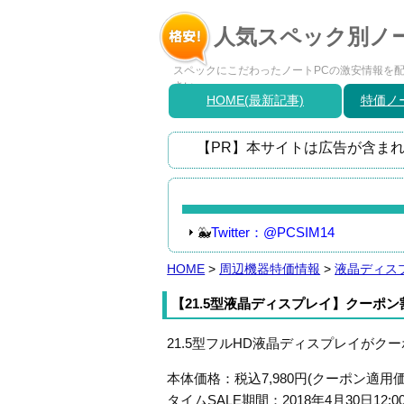
人気スペック別ノー
スペックにこだわったノートPCの激安情報を配信
さい。
HOME(最新記事)
特価ノー
【PR】本サイトは広告が含まれ
🐳
Twitter：@PCSIM14
HOME
>
周辺機器特価情報
>
液晶ディス
【21.5型液晶ディスプレイ】クーポン割りLG
21.5型フルHD液晶ディスプレイがクー
本体価格：税込7,980円(クーポン適用価
タイムSALE期間：2018年4月30日12:0