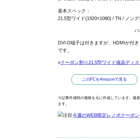
基本スペック：
21.5型ワイド(1920×1080) / TN / ノング
パ
DVI-D端子は付きますが、HDMIが
です。
»
クーポン割り21.5型ワイド液晶ディスプレ
このPCをAmazonで見る
※記事作成時の価格を元に作成しています。最
ます。
今週のWEB限定レノボクーポン