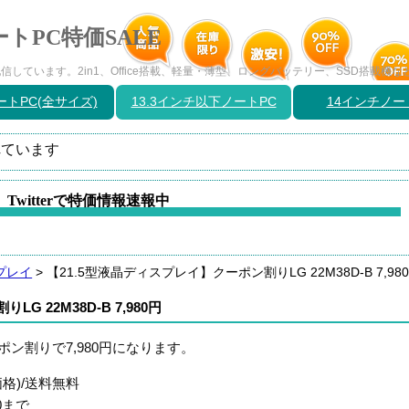
トPC特価SALE
しています。2in1、Office搭載、軽量・薄型、ロングバッテリー、SSD搭載機
トPC(全サイズ)
13.3インチ以下ノートPC
14インチノー
ています
Twitterで特価情報速報中
プレイ
>
【21.5型液晶ディスプレイ】クーポン割りLG 22M38D-B 7,98
 22M38D-B 7,980円
ポン割りで7,980円になります。
格)/送料無料
0まで