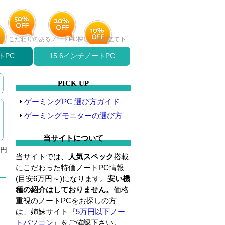
など、こだわりのあるノートPC探しにお役立て下
トPC
15.6インチノートPC
PICK UP
ゲーミングPC 選び方ガイド
ゲーミングモニターの選び方
当サイトについて
0円
当サイトでは、
人気スペック
搭載
にこだわった特価ノートPC情報
(目安6万円～)になります。
安い機
種の紹介はしておりません。
価格
重視のノートPCをお探しの方
は、姉妹サイト『
5万円以下ノー
トパソコン
』をご確認下さい。