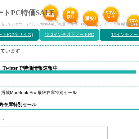
トPC特価SALE
しています。2in1、Office搭載、軽量・薄型、ロングバッテリー、SSD搭載機
トPC(全サイズ)
13.3インチ以下ノートPC
14インチノー
ています
Twitterで特価情報速報中
搭載MacBook Pro 最終在庫特別セール
 最終在庫特別セール
す。