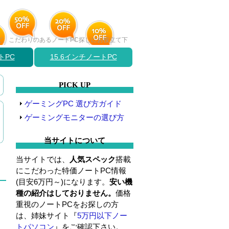
など、こだわりのあるノートPC探しにお役立て下
トPC
15.6インチノートPC
PICK UP
ゲーミングPC 選び方ガイド
ゲーミングモニターの選び方
当サイトについて
当サイトでは、
人気スペック
搭載
にこだわった特価ノートPC情報
(目安6万円～)になります。
安い機
種の紹介はしておりません。
価格
重視のノートPCをお探しの方
は、姉妹サイト『
5万円以下ノー
トパソコン
』をご確認下さい。