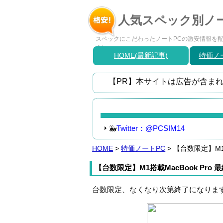
人気スペック別ノー
スペックにこだわったノートPCの激安情報を配信
さい。
HOME(最新記事)
特価ノー
【PR】本サイトは広告が含まれ
🐳
Twitter：@PCSIM14
HOME
>
特価ノートPC
>
【台数限定】M1
【台数限定】M1搭載MacBook Pro
台数限定、なくなり次第終了になりま